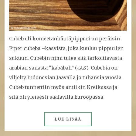
Cubeb eli komeetanhäntäpippuri on peräisin
Piper cubeba –kasvista, joka kuuluu pippurien
sukuun. Cubebin nimi tulee sitä tarkoittavasta
arabian sanasta ”kabābah” (كبابة). Cubebia on
viljelty Indonesian Jaavalla jo tuhansia vuosia.
Cubeb tunnettiin myös antiikin Kreikassa ja
sitä oli yleisesti saatavilla Euroopassa
LUE LISÄÄ