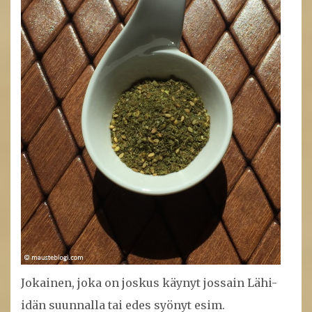
Jokainen, joka on joskus käynyt jossain Lähi-
idän suunnalla tai edes syönyt esim.