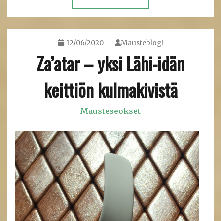
12/06/2020
Mausteblogi
Za’atar – yksi Lähi-idän
keittiön kulmakivistä
Mausteseokset