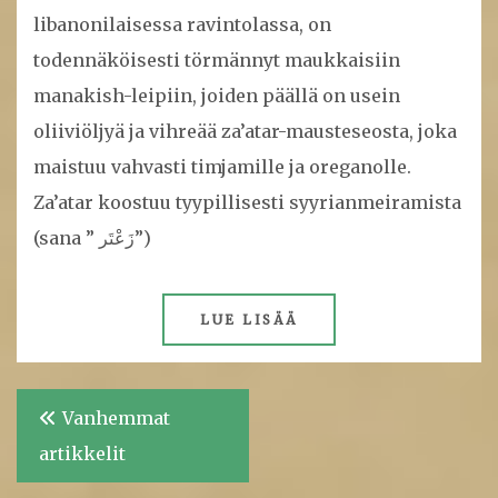
libanonilaisessa ravintolassa, on
todennäköisesti törmännyt maukkaisiin
manakish-leipiin, joiden päällä on usein
oliiviöljyä ja vihreää za’atar-mausteseosta, joka
maistuu vahvasti timjamille ja oreganolle.
Za’atar koostuu tyypillisesti syyrianmeiramista
(sana ” زَعْتَر”)
LUE LISÄÄ
Artikkelien
Vanhemmat
selaus
artikkelit