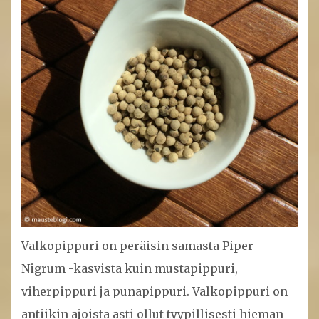
Valkopippuri on peräisin samasta Piper
Nigrum -kasvista kuin mustapippuri,
viherpippuri ja punapippuri. Valkopippuri on
antiikin ajoista asti ollut tyypillisesti hieman