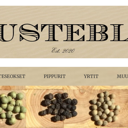
 läheltä ja kaukaa. Mausteiden historiaa ja reseptejä.
TESEOKSET
PIPPURIT
YRTIT
MUU