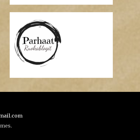
gmail.com
emes
.