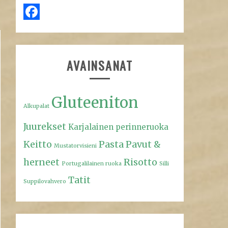
Facebook
AVAINSANAT
Gluteeniton
Alkupalat
Juurekset
Karjalainen perinneruoka
Keitto
Pasta
Pavut &
Mustatorvisieni
herneet
Risotto
Portugalilainen ruoka
Silli
Tatit
Suppilovahvero