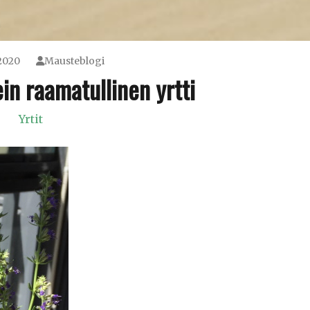
2020
Mausteblogi
in raamatullinen yrtti
Yrtit