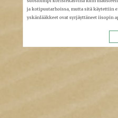
suositumpi koristekasvina kuin mausteena.
ja kotipuutarhoissa, mutta sitä käytetti
yskänlääkkeet ovat syrjäyttäneet iisopin ap