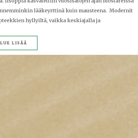
 Iisoppia kasvatettiin vuosisatojen ajan luostareissa
in ennemminkin lääkeyrttinä kuin mausteena. Modernit
teekkien hyllyiltä, vaikka keskiajalla ja
LUE LISÄÄ