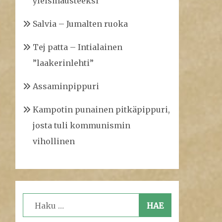
yleismausteeksi
Salvia – Jumalten ruoka
Tej patta – Intialainen
”laakerinlehti”
Assaminpippuri
Kampotin punainen pitkäpippuri,
josta tuli kommunismin
vihollinen
Haku: