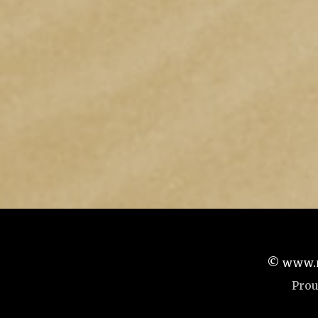
© www.ma
Prou